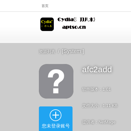
首页
/
[System ]
资源列表
afc2add
软件版本：1.01
文件大小：1.11 KB
提供者：NetMage
您未登录账号