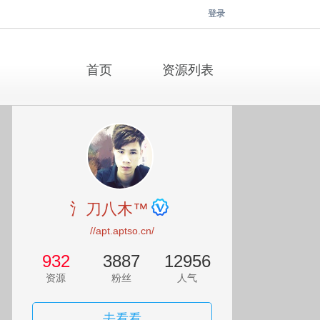
登录
首页
资源列表
氵刀八木™
//apt.aptso.cn/
932
3887
12956
资源
粉丝
人气
去看看