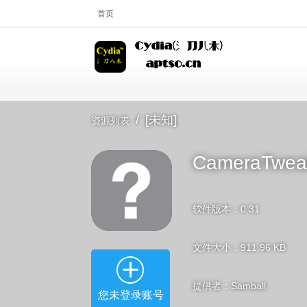
首页
/
[未知]
资源列表
CameraTwea
软件版本：0.31
文件大小：911.96 KB
提供者：Samball
您未登录账号