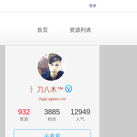
登录
首页
资源列表
氵刀八木™
//apt.aptso.cn/
932
3885
12949
资源
粉丝
人气
去看看