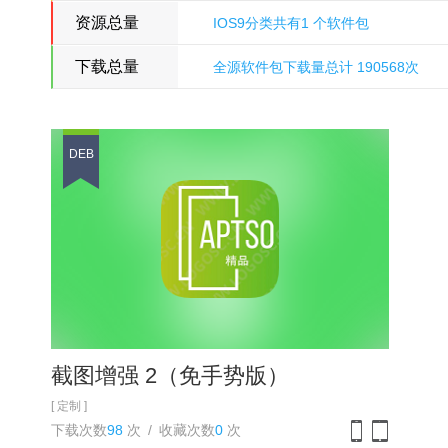
资源总量
IOS9分类共有1 个软件包
下载总量
全源软件包下载量总计 190568次
氵刀八木
DEB
截图增强 2（免手势版）
[ 定制 ]
下载次数
98
次
/
收藏次数
0
次