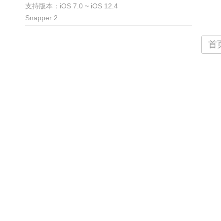
支持版本：iOS 7.0 ~ iOS 12.4
iPhone
iPad
Snapper 2
首