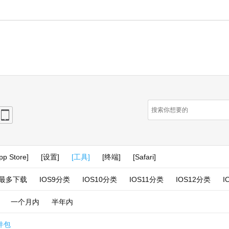
e
iPad
pp Store]
[设置]
[工具]
[终端]
[Safari]
最多下载
IOS9分类
IOS10分类
IOS11分类
IOS12分类
I
一个月内
半年内
件包